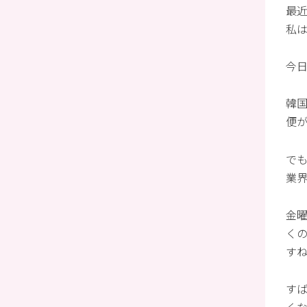
最
私
今
韓
便
で
業
金
く
す
す