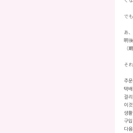
く
で
あ
明
（
そ
주
택
걸
이
생
구
다