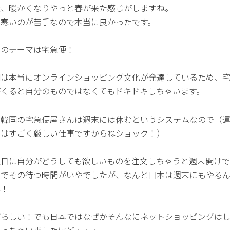
近、暖かくなりやっと春が来た感じがしますね。
は寒いのが苦手なので本当に良かったです。
日のテーマは宅急便！
国は本当にオンラインショッピング文化が発達しているため、
がくると自分のものではなくてもドキドキしちゃいます。
も韓国の宅急便屋さんは週末には休むというシステムなので（
界はすごく厳しい仕事ですからねショック！）
曜日に自分がどうしても欲しいものを注文しちゃうと週末開け
のでその待つ時間がいやでしたが、なんと日本は週末にもやる
ね！
ばらしい！でも日本ではなぜかそんなにネットショッピングは