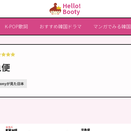
Hello!
Booty
K-POP歌詞
おすすめ韓国ドラマ
マンガでみる韓国
急便
Donyが見た日本