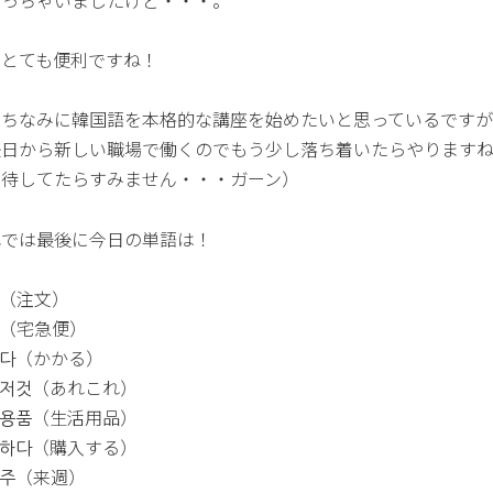
なっちゃいましたけど・・・。
もとても便利ですね！
、ちなみに韓国語を本格的な講座を始めたいと思っているです
後日から新しい職場で働くのでもう少し落ち着いたらやります
期待してたらすみません・・・ガーン）
れでは最後に今日の単語は！
문（注文）
배（宅急便）
리다（かかる）
것저것（あれこれ）
활용품（生活用品）
입하다（購入する）
음주（来週）