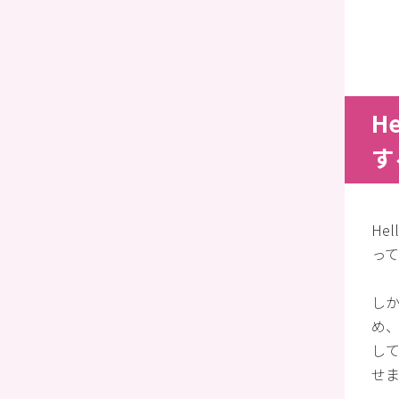
H
す
He
っ
し
め
し
せ