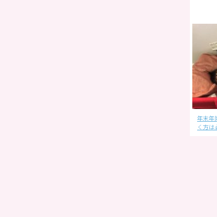
ら
明けましておめでとうござい
単語帳の機能変更のお知らせ
年末年
ます。
く方は