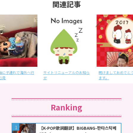
関連記事
始に子連れで海外へ行
サイトリニューアルのお知ら
明けましておめでと
必見
せ
ます。
Ranking
【K-POP歌詞翻訳】BIGBANG-판타스틱베