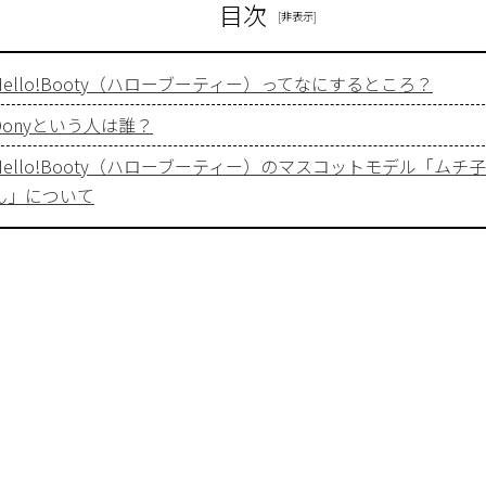
目次
Hello!Booty（ハローブーティー）ってなにするところ？
Donyという人は誰？
Hello!Booty（ハローブーティー）のマスコットモデル「ムチ
ん」について