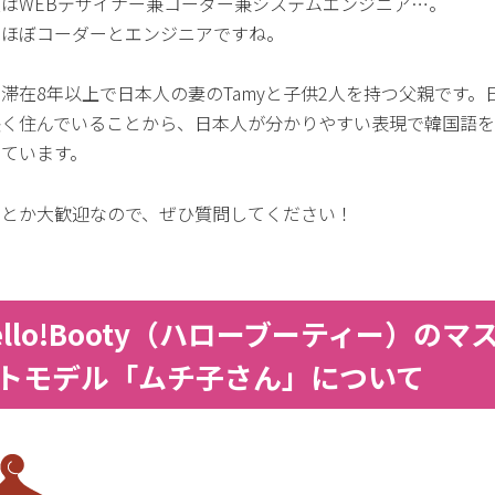
業はWEBデザイナー兼コーダー兼システムエンジニア…。
はほぼコーダーとエンジニアですね。
滞在8年以上で日本人の妻のTamyと子供2人を持つ父親です。
長く住んでいることから、日本人が分かりやすい表現で韓国語
しています。
問とか大歓迎なので、ぜひ質問してください！
ello!Booty（ハローブーティー）のマ
トモデル「ムチ子さん」について