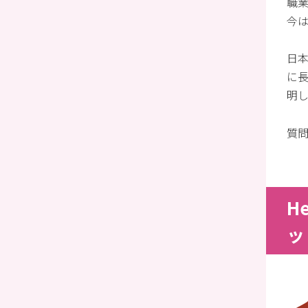
職
今
日本
に
明
質
H
ッ