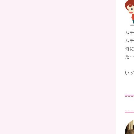
ム
ムチ
時
た
い