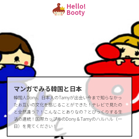
Hello!
Booty
マンガでみる韓国と日本
韓国人Dony、日本人のTamyが出会い今まで知らなかっ
たお互いの文化を感じることができた！テレビで見たの
と全然違う？！こんなことありなの？とびっくりする生
活の連続！国際カップルのDony＆Tamyのハルハル（一
日）を見てください！