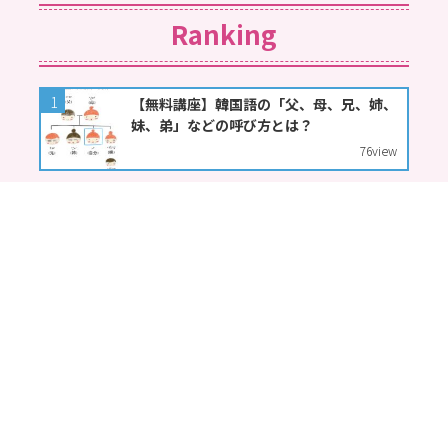
Ranking
【無料講座】韓国語の「父、母、兄、姉、
妹、弟」などの呼び方とは？
76
view
【K-POP歌詞翻訳】BIGBANG-판타스틱베
이비（FANTASTIC BABY）
71
view
【無料講座】韓国語で「입니다（イムニ
ダ）」と「습니다（スムニダ）」の違いと
は？
48
view