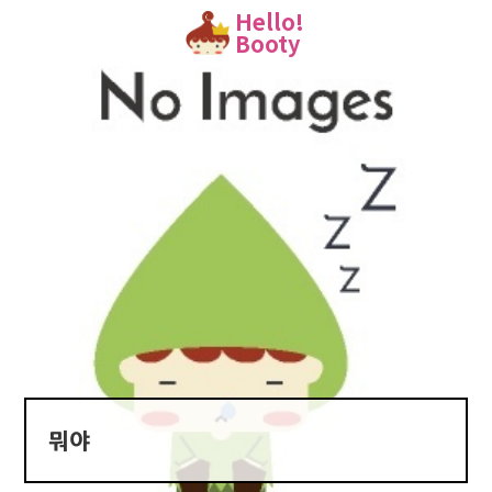
Hello!
Booty
뭐야