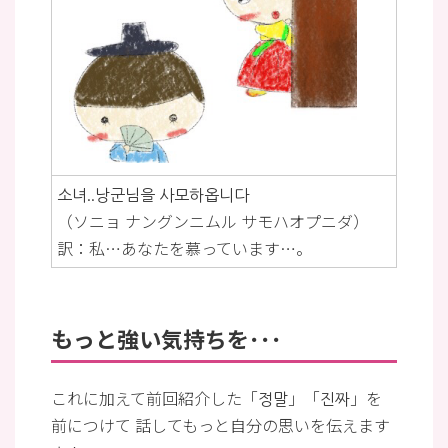
소녀..낭군님을 사모하옵니다
（ソニョ ナングンニムル サモハオプニダ）
訳：私…あなたを慕っています…。
もっと強い気持ちを･･･
これに加えて前回紹介した「정말」「진짜」を
前につけて 話してもっと自分の思いを伝えます