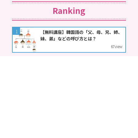
Ranking
【無料講座】韓国語の「父、母、兄、姉、
妹、弟」などの呼び方とは？
67
view
【K-POP歌詞翻訳】BIGBANG-판타스틱베
이비（FANTASTIC BABY）
63
view
【無料講座】韓国語で「입니다（イムニ
ダ）」と「습니다（スムニダ）」の違いと
は？
43
view