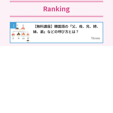
Ranking
【無料講座】韓国語の「父、母、兄、姉、
妹、弟」などの呼び方とは？
76
view
【K-POP歌詞翻訳】BIGBANG-판타스틱베
이비（FANTASTIC BABY）
71
view
【無料講座】韓国語で「입니다（イムニ
ダ）」と「습니다（スムニダ）」の違いと
は？
46
view