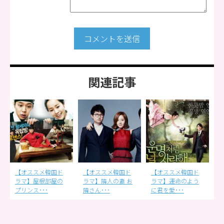
コメントを送信
関連記事
【オススメ韓国ド
【オススメ韓国ド
【オススメ韓国ド
ラマ】隣人の妻 お
ラマ】運命のよう
ラマ】君の声が聞
隣さん･･･
に君を愛･･･
こえる ･･･