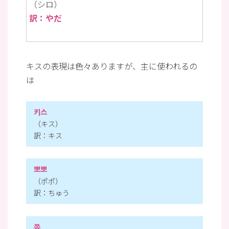
（シロ）
訳：やだ
キスの表現は色々ありますが、主に使われるの
は
키스
（キス）
訳：キス
뽀뽀
（ポポ）
訳：ちゅう
쮸