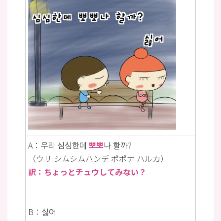
A：우리 심심한데
뽀뽀
나 할까?
（ウリ シムシムハンデ ポポナ ハルカ）
訳：ちょっとチュウしてみない？
B：싫어