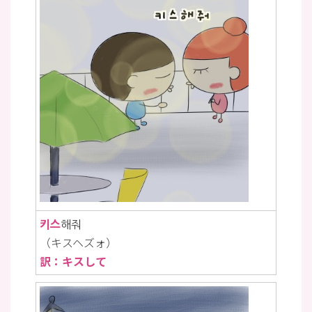
키스
해줘
（キスヘズォ）
訳：キスして