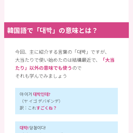
韓国語で「대박」の意味とは？
今回、主に紹介する言葉の「대박」ですが、
大当たりで使い始めたのは結構最近で、
「大当
たり」以外の意味でも使う
ので
それも学んでみましょう
야 이거
대박인데?
（ヤ イゴ デバギンデ）
訳：これ
すごくね？
대박!
당첨이다!