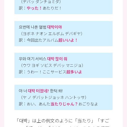
（デバッ ダンチョミダ）
訳：
やった！
あたりだ！
요번에 나온 앨범
대박이야
（ヨボネ ナオン エルボム デバギヤ）
訳：今回出たアルバム
超いいよ！
우와 여기 서비스
대박 많이 줘
（ウワ ヨギ ソビス デバッ マニジョ）
訳：うわー！ここサービス
超多いよ
야 너
대박 터졌네?
한턱 쏴!
（ヤ ノ デバットジョッネ ハントッサ）
訳：おい、あんた
当たりじゃん？
おごりなよ
「대박」は上の例文のように「当たり」「すご