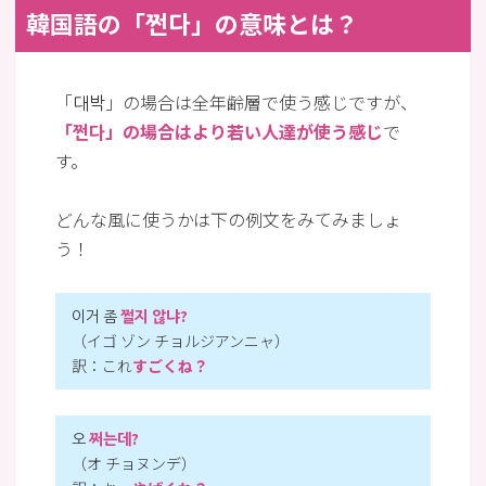
韓国語の「쩐다」の意味とは？
「대박」の場合は全年齢層で使う感じですが、
「쩐다」の場合はより若い人達が使う感じ
で
す。
どんな風に使うかは下の例文をみてみましょ
う！
이거 좀
쩔지 않냐?
（イゴ ゾン チョルジアンニャ）
訳：これ
すごくね？
오
쩌는데?
（オ チョヌンデ）