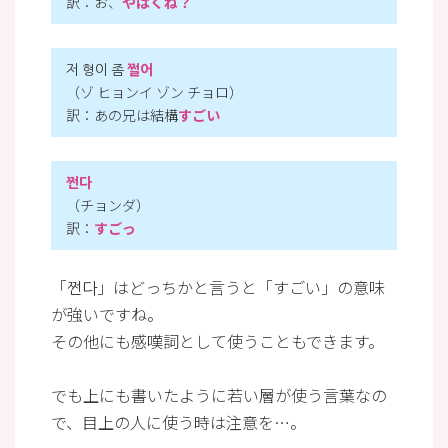
訳：お、
やばくね？
저 형이 좀
쩔어
（ゾ ヒョンイ ゾン チョロ）
訳：あの兄は結構
すごい
쩐다
（チョンダ）
訳：
すごっ
「쩐다」はどっちかと言うと「すごい」の意味
が強いですね。
その他にも感嘆詞として使うこともできます。
でも上にも書いたように若い層が使う言葉なの
で、目上の人に使う時は注意を…。