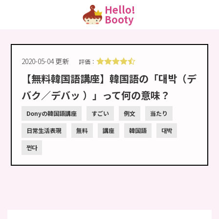
Hello!
Booty
2020-05-04 更新
評価：
【無料韓国語講座】韓国語の「대박（デ
バク／デバッ ）」って何の意味？
Donyの韓国語講座
すごい
例文
当たり
日常生活表現
無料
講座
韓国語
대박
쩐다