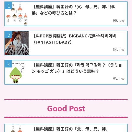
【無料講座】韓国語の「父、母、兄、姉、妹、
弟」などの呼び方とは？
90
view
【K-POP歌詞翻訳】BIGBANG-판타스틱베이비
（FANTASTIC BABY）
84
view
【無料講座】韓国語の「라면 먹고 갈래？（ラミョ
ン モッゴ ガレ）」はどういう意味？
58
view
Good Post
【無料講座】韓国語の「父、母、兄、姉、