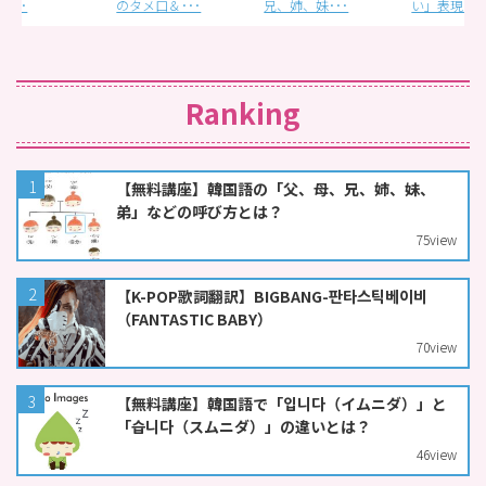
のタメ口＆･･･
兄、姉、妹･･･
い」表現は･･･
Ranking
【無料講座】韓国語の「父、母、兄、姉、妹、
弟」などの呼び方とは？
75
view
【K-POP歌詞翻訳】BIGBANG-판타스틱베이비
（FANTASTIC BABY）
70
view
【無料講座】韓国語で「입니다（イムニダ）」と
「습니다（スムニダ）」の違いとは？
46
view