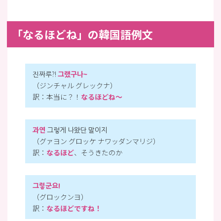
「なるほどね」の韓国語例文
진짜루?!
그랬구나~
（ジンチャル グレックナ）
訳：本当に？！
なるほどね〜
과연
그렇게 나왔단 말이지
（グァヨン グロッケ ナワッダンマリジ）
訳：
なるほど
、そうきたのか
그렇군요!
（グロックンヨ）
訳：
なるほどですね！