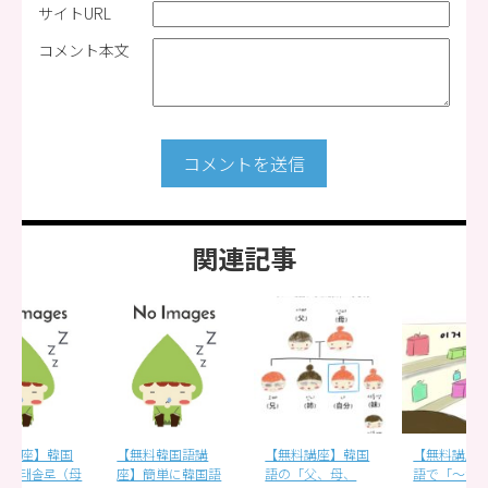
サイトURL
コメント本文
コメントを送信
関連記事
【無料韓国語講
【無料講座】韓国
【無料講座】韓国
母
座】簡単に韓国語
語の「父、母、
語で「〜が欲し