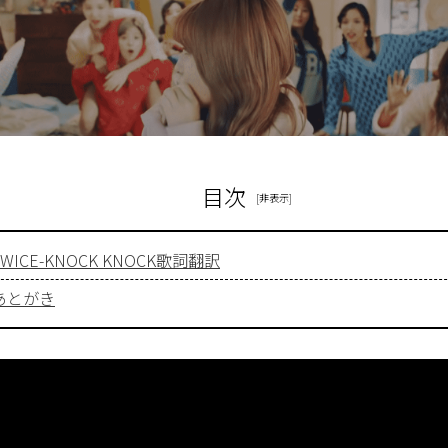
目次
TWICE-KNOCK KNOCK歌詞翻訳
あとがき