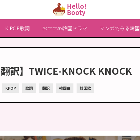
Hello!
Booty
K-POP歌詞
おすすめ韓国ドラマ
マンガでみる韓国
翻訳】TWICE-KNOCK KNOCK
KPOP
歌詞
翻訳
韓国曲
韓国歌