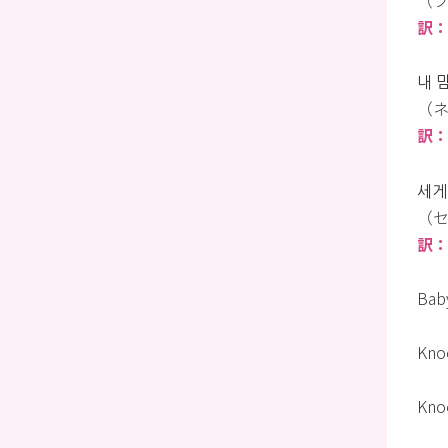
（フ
訳
내 
（ネ
訳
세게
（セ
訳
Bab
Kno
Kno