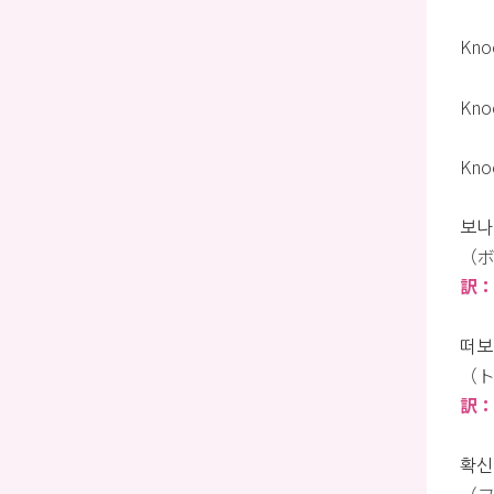
Kno
Kno
Kno
보나마
（ボ
訳：
떠보
（ト
訳：
확신이