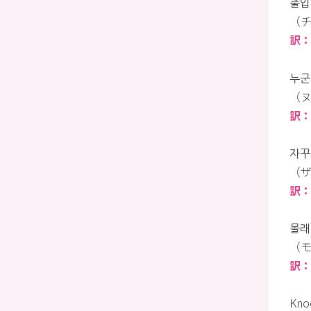
출입
（チ
訳
누군가
（ヌ
訳：
자꾸
（ザ
訳
몰래
（モ
訳
Kno