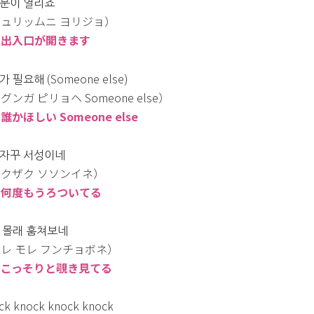
문이 열리죠
ュリッムニ ヨリジョ）
：出入口が開きます
 필요해 (Someone else)
グンガ ピリョヘ Someone else）
誰かほしい Someone else
자꾸 서성이네
クザク ソソンイネ）
：何度もうろついてる
 몰래 훔쳐보네
レ モレ フンチョボネ）
：こっそりと覗き見てる
ck knock knock knock