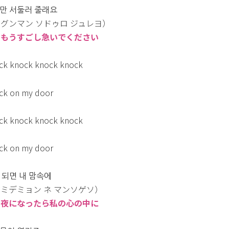
만 서둘러 줄래요
グンマン ソドゥロ ジュレヨ）
：もうすごし急いでください
ck knock knock knock
ck on my door
ck knock knock knock
ck on my door
 되면 내 맘속에
ミデミョン ネ マンソゲソ）
：夜になったら私の心の中に