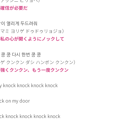
ァッシニ ピリョヘ）
：確信が必要だ
맘이 열리게 두드려줘
マミ ヨリゲ ドゥドゥリョジョ）
：私の心が開くようにノックして
 쿵 쿵 다시 한번 쿵 쿵
ゲ クンクン ダシ ハンボン クンクン）
：強くクンクン、もう一度クンクン
y knock knock knock knock
ck on my door
ck knock knock knock knock