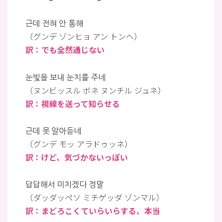
근데 전혀 안 통해
（グンデ ゾンヒョ アン トンヘ）
訳：でも全然通じない
눈빛을 보내 눈치를 주네
（ヌンビッスル ボネ ヌンチル ジュネ）
訳：視線を送って知らせる
근데 못 알아듣네
（グンデ モッ アラドゥッネ）
訳：けど、気づかないっぽい
답답해서 미치겠다 정말
（ダッダッペソ ミチゲッダ ゾンマル）
訳：まどろこくていらいらする、本当