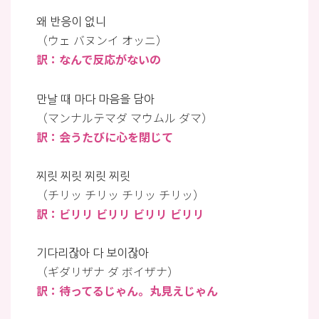
왜 반응이 없니
（ウェ バヌンイ オッニ）
訳：なんで反応がないの
만날 때 마다 마음을 담아
（マンナルテマダ マウムル ダマ）
訳：会うたびに心を閉じて
찌릿 찌릿 찌릿 찌릿
（チリッ チリッ チリッ チリッ）
訳：ビリリ ビリリ ビリリ ビリリ
기다리잖아 다 보이잖아
（ギダリザナ ダ ボイザナ）
訳：待ってるじゃん。丸見えじゃん