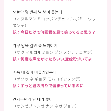
오늘만 몇 번째 널 보며 웃는데
（オヌルマン ミョッボンチェ ノル ボミョ ウッ
ヌンデ）
訳：今日だけで何回君を見て笑ってると思う？
자꾸 말을 걸면 좀 느껴야지
（ザク マルゴルミョン ゾン ヌンチチェヤジ）
訳：何度も声をかけたらいい加減気づいてよ
계속 네 곁에 머물러있는데
（ゲソッ ネ ギョテ モムロイッヌンデ）
訳：ずっと君の周りで留まっているのに
언제부턴가 난 네가 좋아
（オンゼブトンガ ナン ネガ ジョア）