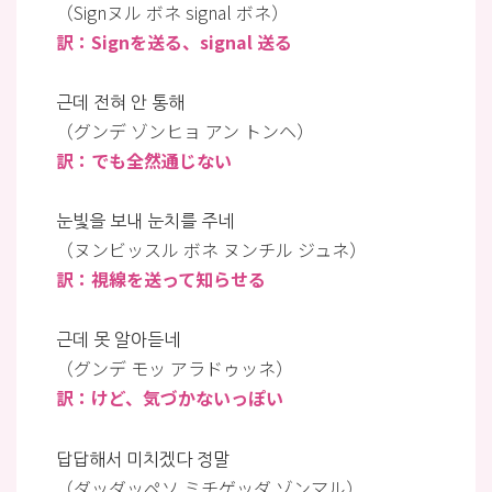
（Signヌル ボネ signal ボネ）
訳：Signを送る、signal 送る
근데 전혀 안 통해
（グンデ ゾンヒョ アン トンヘ）
訳：でも全然通じない
눈빛을 보내 눈치를 주네
（ヌンビッスル ボネ ヌンチル ジュネ）
訳：視線を送って知らせる
근데 못 알아듣네
（グンデ モッ アラドゥッネ）
訳：けど、気づかないっぽい
답답해서 미치겠다 정말
（ダッダッペソ ミチゲッダ ゾンマル）