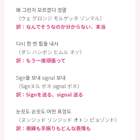
왜 그런지 모르겠다 정말
（ウェ グロンジ モルゲッタ ゾンマル）
訳：なんでそうなのか分からない、本当
다시 한 번 힘을 내서
（ダシ ハンボン ヒムル ネソ）
訳：もう一度頑張って
Sign을 보내 signal 보내
（Signヌル ボネ signal ボネ）
訳：Signを送る、signal 送る
눈짓도 손짓도 어떤 표정도
（ヌンジッド ソンジッド オトン ピョゾンド）
訳：視線も手振りもどんな表情も