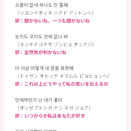
소용이 없네 하나도 안 통해
（ソヨンイオッネ ハナド アントンヘ）
訳：聞かないね。一つも聞かないね
눈치도 코치도 전혀 없나 봐
（ヌンチドコチモ ゾンヒョ オッナバ）
訳：全然気が利かないね
더 이상 어떻게 내 맘을 표현해
（ドイサン オトッケ ネマムル ピョヒョンヘ）
訳：これ以上どうやって私の思いを伝えるの
언제부턴가 난 네가 좋아
（オンゼブトンガ ナン ネガ ジョア）
訳：いつからか私はあなたか好き