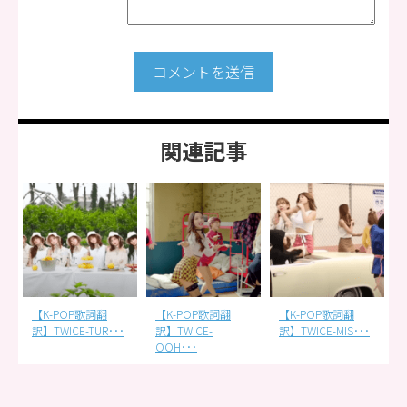
コメントを送信
関連記事
【K-POP歌詞翻
【K-POP歌詞翻
【K-POP歌詞翻
･
訳】TWICE-TUR･･･
訳】TWICE-
訳】TWICE-MIS･･･
OOH･･･