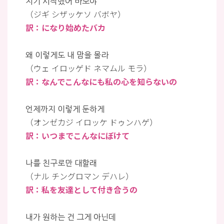
지기 시작했어 바보야
（ジギ シザッケソ バボヤ）
訳：になり始めたバカ
왜 이렇게도 내 맘을 몰라
（ウェ イロッゲド ネマムル モラ）
訳：なんでこんなにも私の心を知らないの
언제까지 이렇게 둔하게
（オンゼカジ イロッケ ドゥンハゲ）
訳：いつまでこんなにぼけて
나를 친구로만 대할래
（ナル チングロマン デハレ）
訳：私を友達として付き合うの
내가 원하는 건 그게 아닌데