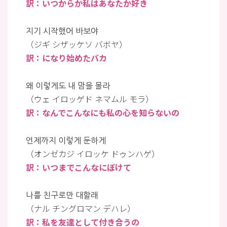
訳：いつからか私はあなたか好き
지기 시작했어 바보야
（ジギ シザッケソ バボヤ）
訳：になり始めたバカ
왜 이렇게도 내 맘을 몰라
（ウェ イロッゲド ネマムル モラ）
訳：なんでこんなにも私の心を知らないの
언제까지 이렇게 둔하게
（オンゼカジ イロッケ ドゥンハゲ）
訳：いつまでこんなにぼけて
나를 친구로만 대할래
（ナル チングロマン デハレ）
訳：私を友達として付き合うの