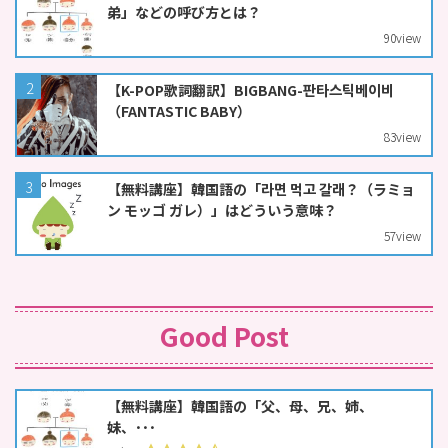
弟」などの呼び方とは？
90
view
【K-POP歌詞翻訳】BIGBANG-판타스틱베이비
（FANTASTIC BABY）
83
view
【無料講座】韓国語の「라면 먹고 갈래？（ラミョ
ン モッゴ ガレ）」はどういう意味？
57
view
Good Post
【無料講座】韓国語の「父、母、兄、姉、
妹、･･･