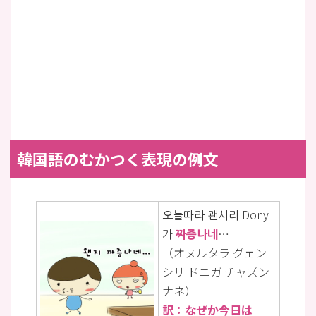
韓国語のむかつく表現の例文
오늘따라 괜시리 Dony
가
짜증나네
…
（オヌルタラ グェン
シリ ドニガ チャズン
ナネ）
訳：なぜか今日は