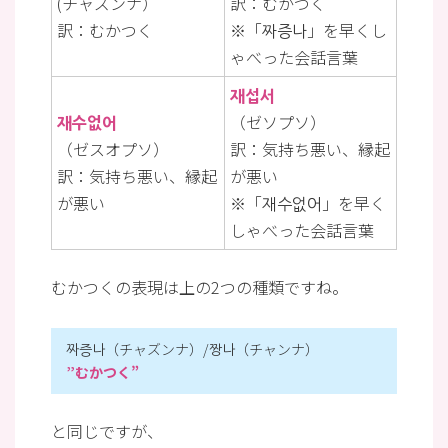
(チャズンナ）
訳：むかつく
訳：むかつく
※「짜증나」を早くし
ゃべった会話言葉
재섭서
재수없어
（ゼソプソ）
（ゼスオプソ）
訳：気持ち悪い、縁起
訳：気持ち悪い、縁起
が悪い
が悪い
※「재수없어」を早く
しゃべった会話言葉
むかつくの表現は上の2つの種類ですね。
짜증나（チャズンナ）/짱나（チャンナ）
”むかつく”
と同じですが、