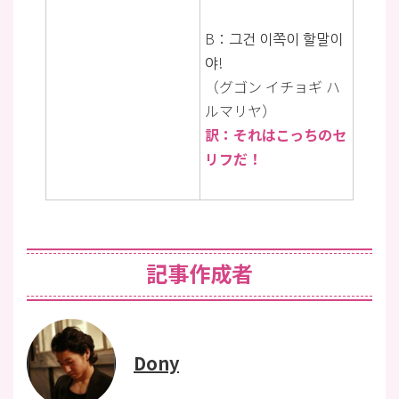
B：그건 이쪽이 할말이
야!
（グゴン イチョギ ハ
ルマリヤ）
訳：それはこっちのセ
リフだ！
記事作成者
Dony