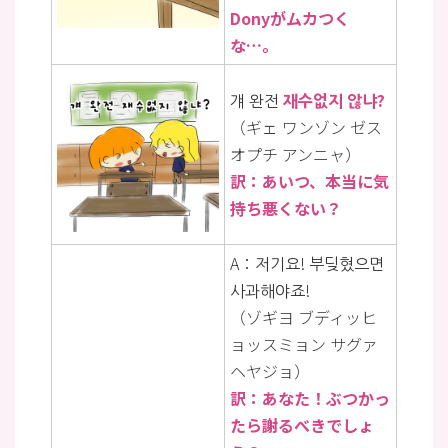
Donyがムカつく
な…。
걔 완전
재수없지 않냐?
（ギェ ワンゾン ゼス
オプチ アンニャ）
訳：あいつ、本当に気
持ち悪くない？
A：저기요! 부딪혔으면
사과해야죠!
（ゾギヨ ブディッヒ
ョッスミョン サグァ
ヘヤジョ）
訳：あなた！ぶつかっ
たら謝るべきでしょ