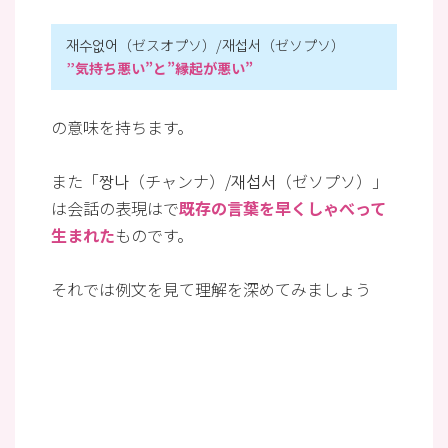
재수없어（ゼスオプソ）/재섭서（ゼソプソ）
”気持ち悪い”と”縁起が悪い”
の意味を持ちます。
また「짱나（チャンナ）/재섭서（ゼソプソ）」
は会話の表現はで
既存の言葉を早くしゃべって
生まれた
ものです。
それでは例文を見て理解を深めてみましょう