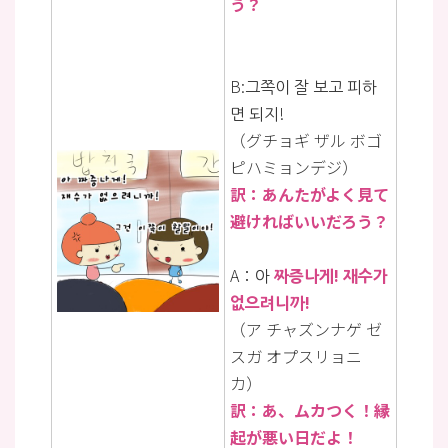
う？
B:그쪽이 잘 보고 피하
면 되지!
（グチョギ ザル ボゴ
ピハミョンデジ）
訳：あんたがよく見て
避ければいいだろう？
A：아
짜증나게! 재수가
없으려니까!
（ア チャズンナゲ ゼ
スガ オプスリョニ
カ）
訳：あ、ムカつく！縁
起が悪い日だよ！