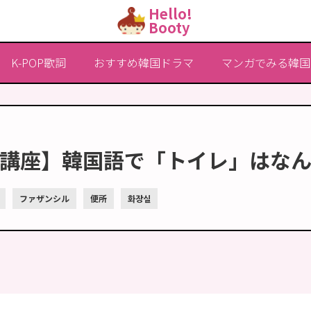
Hello!
Booty
K-POP歌詞
おすすめ韓国ドラマ
マンガでみる韓国
講座】韓国語で「トイレ」はな
ファザンシル
便所
화장실