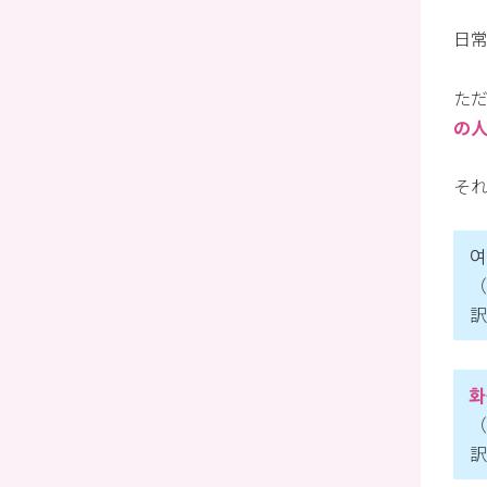
日
た
の
そ
（
訳
화
（
訳