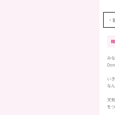
韓
み
Do
い
な
天
を