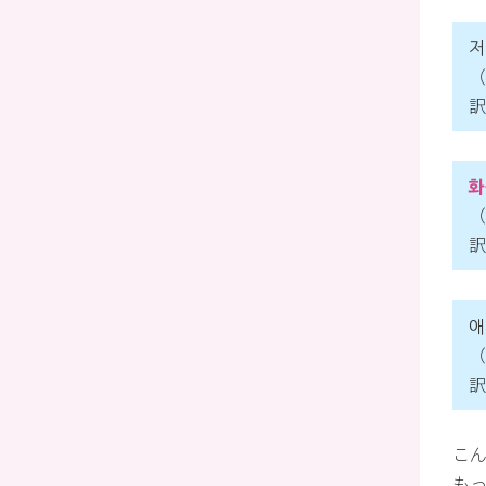
（
訳
화
（
訳
（
訳
こ
も