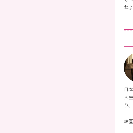
ね
日本
人
り
韓