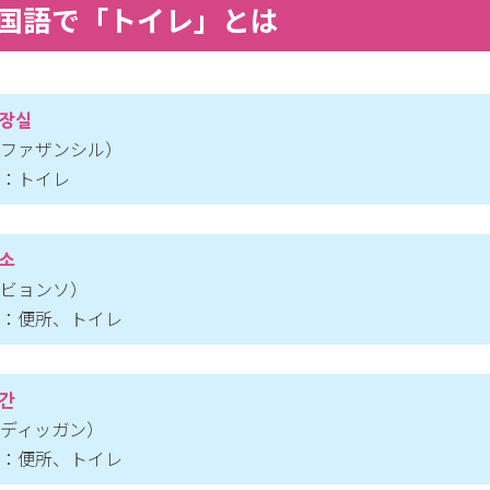
国語で「トイレ」とは
장실
ファザンシル）
：トイレ
소
ビョンソ）
：便所、トイレ
간
ディッガン）
：便所、トイレ