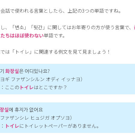
常会話で使われる言葉としたら、上記の3つの単語ですね。
だし、「변소」「뒷간」に関してはお年寄りの方が使う言葉で、
人たちはほぼ使わない
単語です。
れでは「トイレ」に関連する例文を見て見ましょう！
여기
화장실
은 어디있나요?
ヨギ ファザンシルン オディ イッナヨ）
：ここの
トイレ
はとこですか？
장실
에 휴지가 없어요
ファザンシレ ヒュジガ オプソヨ）
：
トイレ
にトイレットペーパーがありません。