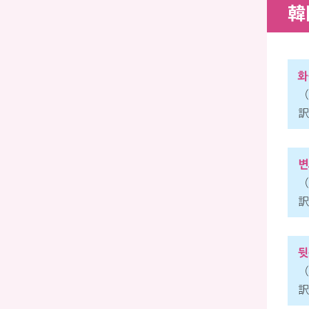
韓
화
（
訳
변
（
訳
뒷
（
訳