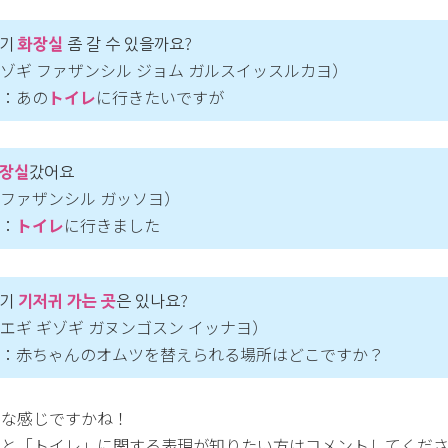
저기
화장실
좀 갈 수 있을까요?
ゾギ ファザンシル ジョム ガルスイッスルカヨ）
：あの
トイレ
に行きたいですが
장실
갔어요
ファザンシル ガッソヨ）
：
トイレ
に行きました
애기
기저귀 가는 곳
은 있나요?
エギ ギゾギ ガヌンゴスン イッナヨ）
：赤ちゃんのオムツを替えられる場所はどこですか？
んな感じですかね！
っと「トイレ」に関する表現が知りたい方はコメントしてくだ