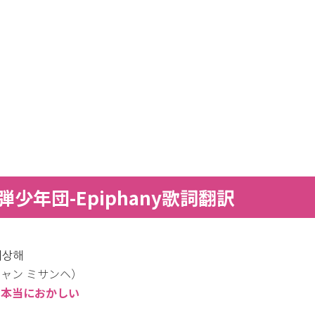
弾少年団-Epiphany歌詞翻訳
이상해
ャン ミサンヘ）
：本当におかしい