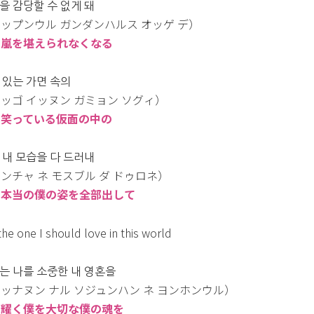
을 감당할 수 없게 돼
ップンウル ガンダンハルス オッゲ デ）
：嵐を堪えられなくなる
 있는 가면 속의
ッゴ イッヌン ガミョン ソグィ）
：笑っている仮面の中の
 내 모습을 다 드러내
ンチャ ネ モスブル ダ ドゥロネ）
：本当の僕の姿を全部出して
the one I should love in this world
는 나를 소중한 내 영혼을
ッナヌン ナル ソジュンハン ネ ヨンホンウル）
：耀く僕を大切な僕の魂を