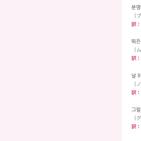
분명
（ブ
訳
뭐든
（ム
訳
널 
（ノ
訳
그럴
（グ
訳