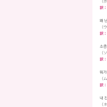
（ポ
訳
왜 
（ウ
訳
소중
（ソ
訳
뭐가
（ム
訳
내 
（ネ