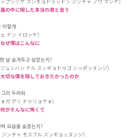
ップンソゲ スンギョドゥッドン ジンチャ ノワ マンナ）
：嵐の中に隠した本当の君と会う
난 이렇게
ェ ナン イロッケ）
：なぜ僕はこんなに
한 날 숨겨두고 싶었는지?
ジュンハン ナル スンギョドゥゴ シッポッヌンジ）
：大切な僕を隠しておきたかったのか
 그리 두려워
ォガ グリ ドゥリョウォ）
：何がそんなに怖くて
진짜 모습을 숨겼는지?
 ジンチャ モスブル スンギョッヌンジ）