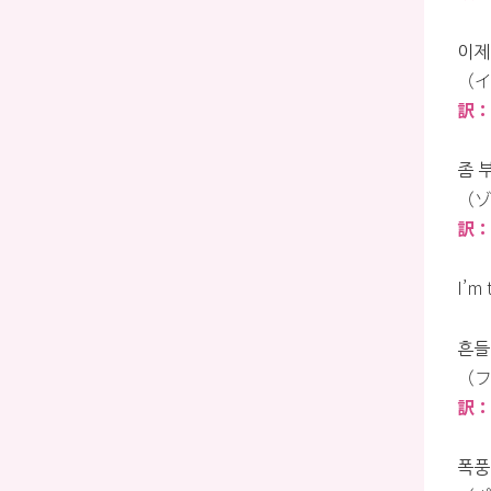
이제야
（イゼ
訳：今
좀 
（ゾ
訳
I’m 
흔들
（フ
訳
폭풍