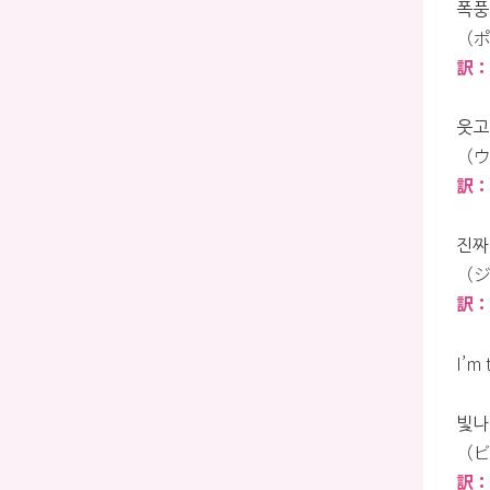
폭풍
（ポ
訳
웃고
（ウ
訳
진짜
（ジ
訳
I’m 
빛나
（ビ
訳