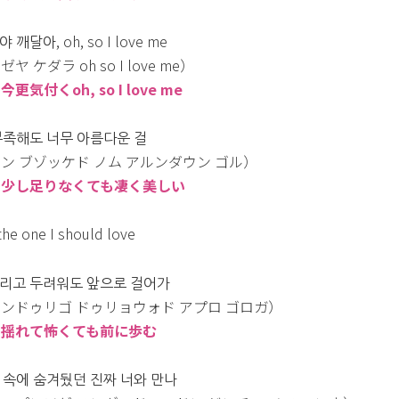
 깨달아, oh, so I love me
ヤ ケダラ oh so I love me）
更気付くoh, so I love me
부족해도 너무 아름다운 걸
ン ブゾッケド ノム アルンダウン ゴル）
：少し足りなくても凄く美しい
the one I should love
리고 두려워도 앞으로 걸어가
ンドゥリゴ ドゥリョウォド アプロ ゴロガ）
：揺れて怖くても前に歩む
 속에 숨겨뒀던 진짜 너와 만나