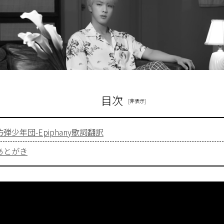
目次
防弾少年団-Epiphany歌詞翻訳
あとがき