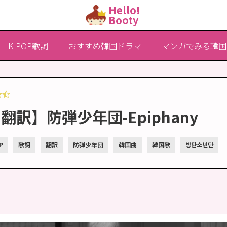
Hello!
Booty
K-POP歌詞
おすすめ韓国ドラマ
マンガでみる韓国
詞翻訳】防弾少年団-Epiphany
P
歌詞
翻訳
防弾少年団
韓国曲
韓国歌
방탄소년단