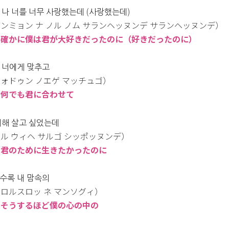
 나 너를 너무 사랑했는데 (사랑했는데)
ンミョン ナ ノル ノム サランヘッヌンデ サランヘッヌンデ）
：確かに僕は君が大好きだったのに（好きだったのに）
 너에게 맞추고
ォドゥン ノエゲ マッチュゴ）
：何でも君に合わせて
위해 살고 싶었는데
ル ウィヘ サルゴ シッポッヌンデ）
：君のために生きたかったのに
수록 내 맘속의
ロルスロッ ネ マンソグィ）
：そうするほど僕の心の中の