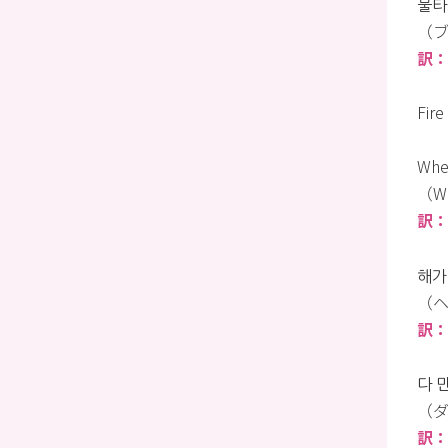
불타
（
訳
Fire
Whe
（Wh
訳：W
해가
（ヘ
訳
다 
（ダ
訳