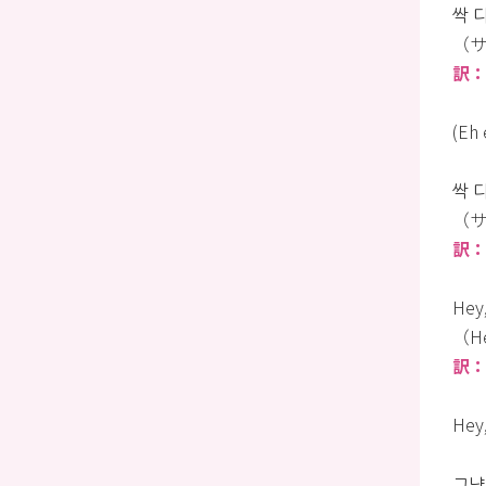
싹 
（サ
訳：
(Eh 
싹 
（サ
訳：
Hey
（H
訳：
Hey
그냥