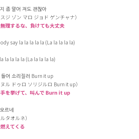
지 좀 말어 져도 괜찮아
スジ ゾン マロ ジョド ゲンチャナ）
：無理するな、負けても大丈夫
ody say la la la la la (La la la la la)
a la la la la (La la la la la)
들어 소리질러 Burn it up
ヌル ドゥロ ソリジルロ Burn it up）
手を挙げて、叫んで Burn it up
오르네
ブルタオルネ）
：燃えてくる