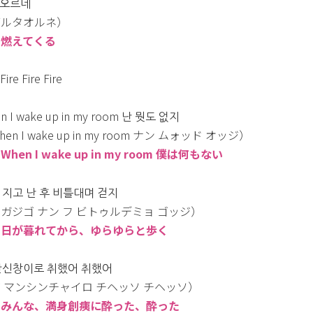
오르네
ブルタオルネ）
：燃えてくる
 Fire Fire Fire
n I wake up in my room 난 뭣도 없지
en I wake up in my room ナン ムォッド オッジ）
hen I wake up in my room 僕は何もない
 지고 난 후 비틀대며 걷지
ガジゴ ナン フ ビトゥルデミョ ゴッジ）
：日が暮れてから、ゆらゆらと歩く
만신창이로 취했어 취했어
 マンシンチャイロ チヘッソ チヘッソ）
：みんな、満身創痍に酔った、酔った