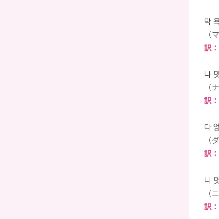
막 
（マ
訳
나 
（ナ
訳
다 엉
（ダ
訳：
니 
（ニ
訳