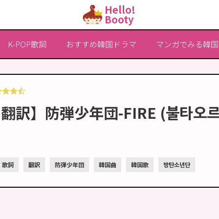
Hello!
Booty
K-POP歌詞
おすすめ韓国ドラマ
マンガでみる韓国
詞翻訳】防弾少年団-FIRE (불타
歌詞
翻訳
防弾少年団
韓国曲
韓国歌
방탄소년단