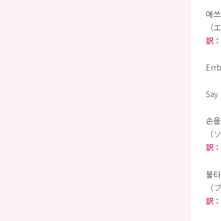
애쓰
（エ
訳
Errb
Say l
손을 
（ソ
訳：
불타
（
訳