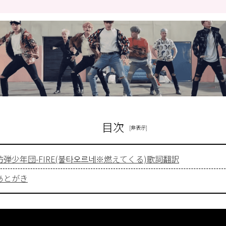
目次
防弾少年団-FIRE(불타오르네※燃えてくる)歌詞翻訳
あとがき