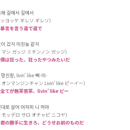
욕해 길에서 길에서
ッヨッケ ギレソ ギレソ）
：暴言を言う道で道で
맛이 갔지 미친놈 같지
 マシ ガッジ ミチンノン ガッジ）
：僕は狂った、狂ったやつみたいだ
망진창, livin’ like 삐-이-
 オンマンジンチャン Livin’ like ピーイー）
全てが無茶苦茶、livin’ like ピー
멋대로 살어 어차피 니 꺼야
 モッデロ サロ オチャピ ニコヤ）
：君の勝手に生きろ、どうせお前のものだ