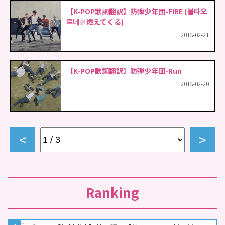
【K-POP歌詞翻訳】防弾少年団-FIRE (불타오
르네※燃えてくる)
2018-02-21
【K-POP歌詞翻訳】防弾少年団-Run
2018-02-20
prev
next
Ranking